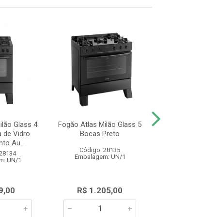
ilão Glass 4
Fogão Atlas Milão Glass 5
Fogão 4 Bocas P
 de Vidro
Bocas Preto
Mesa de Vidro At
to Au...
Top Glas
Código: 28135
 28134
Código: 28
Embalagem: UN/1
m: UN/1
Embalagem: 
9,00
R$ 1.205,00
R$ 915,