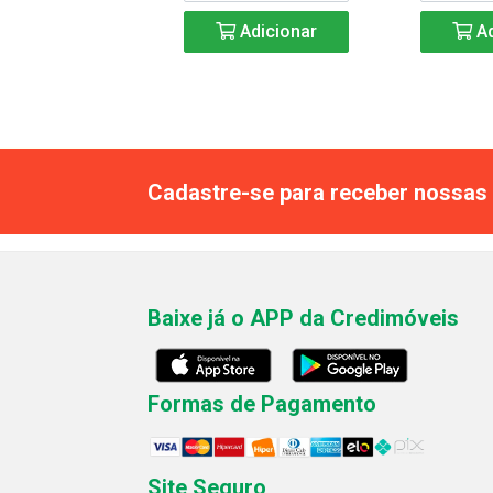
Adicionar
Adicionar
Ad
Cadastre-se para receber nossas 
Baixe já o APP da Credimóveis
Formas de Pagamento
Site Seguro