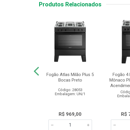
Produtos Relacionados
Bocas Preto com
Fogão Atlas Milão Plus 5
Fogão 4 
Vidro Atlas Milão
Bocas Preto
Mônaco Pl
Top Glass
Acendimen
Código: 28053
digo: 28467
Códig
Embalagem: UN/1
alagem: UN/1
Embala
$ 915,00
R$ 969,00
R$ 