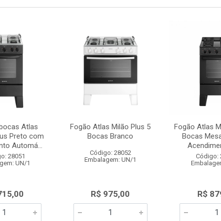
bocas Atlas
Fogão Atlas Milão Plus 5
Fogão Atlas M
us Preto com
Bocas Branco
Bocas Mesa
to Automá...
Acendimen
Código: 28052
o: 28051
Código:
Embalagem: UN/1
gem: UN/1
Embalage
715,00
R$ 975,00
R$ 87