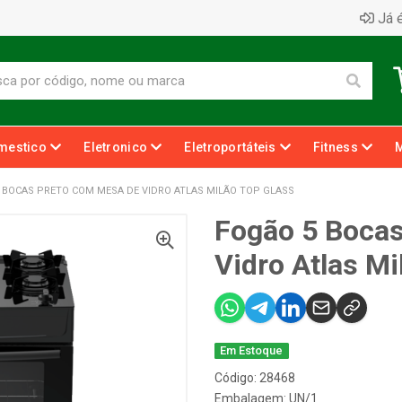
Já é
mestico
Eletronico
Eletroportáteis
Fitness
 BOCAS PRETO COM MESA DE VIDRO ATLAS MILÃO TOP GLASS
Fogão 5 Boca
Vidro Atlas Mi
Em Estoque
Código: 28468
Embalagem: UN/1