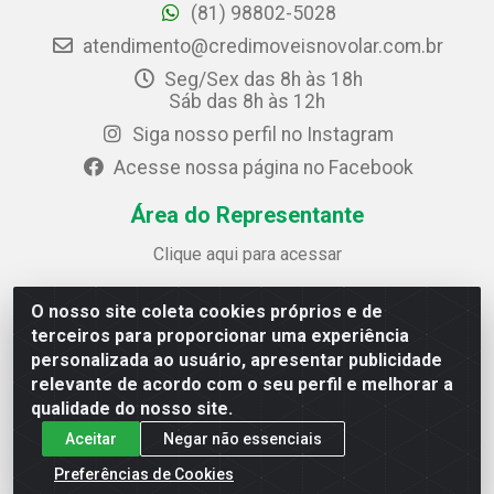
(81) 98802-5028
atendimento@credimoveisnovolar.com.br
Seg/Sex das 8h às 18h
Sáb das 8h às 12h
Siga nosso perfil no Instagram
Acesse nossa página no Facebook
Área do Representante
Clique aqui para acessar
O nosso site coleta cookies próprios e de
Credimóveis Novolar Ltda
terceiros para proporcionar uma experiência
Rua José Alves Bezerra, 430 - Prazeres - Jaboatão dos
personalizada ao usuário, apresentar publicidade
Guararapes / PE - CEP 54.325-610
relevante de acordo com o seu perfil e melhorar a
CNPJ: 09.930.165/0013-70
qualidade do nosso site.
Aceitar
Negar não essenciais
Preferências de Cookies