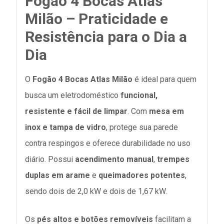
Fogão 4 Bocas Atlas
Milão – Praticidade e
Resistência para o Dia a
Dia
O
Fogão 4 Bocas Atlas Milão
é ideal para quem
busca um eletrodoméstico
funcional,
resistente e fácil de limpar
. Com
mesa em
inox e tampa de vidro
, protege sua parede
contra respingos e oferece durabilidade no uso
diário. Possui
acendimento manual
,
trempes
duplas em arame
e
queimadores potentes
,
sendo dois de 2,0 kW e dois de 1,67 kW.
Os
pés altos e botões removíveis
facilitam a