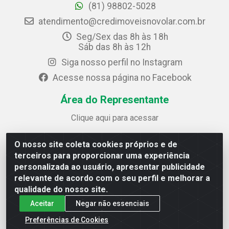
(81) 98802-5028
atendimento@credimoveisnovolar.com.br
Seg/Sex das 8h às 18h
Sáb das 8h às 12h
Siga nosso perfil no Instagram
Acesse nossa página no Facebook
Área do Representante
Clique aqui para acessar
O nosso site coleta cookies próprios e de
Credimóveis Novolar Ltda
terceiros para proporcionar uma experiência
Rua José Alves Bezerra, 430 - Prazeres - Jaboatão dos
personalizada ao usuário, apresentar publicidade
Guararapes / PE - CEP 54.325-610
relevante de acordo com o seu perfil e melhorar a
CNPJ: 09.930.165/0013-70
qualidade do nosso site.
Aceitar
Negar não essenciais
Preferências de Cookies