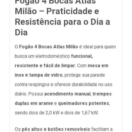
Fogão 4 Bocas Atlas
Milão – Praticidade e
Resistência para o Dia a
Dia
O
Fogão 4 Bocas Atlas Milão
é ideal para quem
busca um eletrodoméstico
funcional,
resistente e fácil de limpar
. Com
mesa em
inox e tampa de vidro
, protege sua parede
contra respingos e oferece durabilidade no uso
diário. Possui
acendimento manual
,
trempes
duplas em arame
e
queimadores potentes
,
sendo dois de 2,0 kW e dois de 1,67 kW.
Os
pés altos e botões removíveis
facilitam a