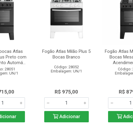
bocas Atlas
Fogão Atlas Milão Plus 5
Fogão Atlas M
us Preto com
Bocas Branco
Bocas Mesa
to Automá...
Acendimen
Código: 28052
o: 28051
Código:
Embalagem: UN/1
gem: UN/1
Embalage
715,00
R$ 975,00
R$ 87
icionar
Adicionar
Adic