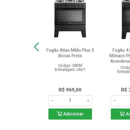
Bocas Preto com
Fogão Atlas Milão Plus 5
Fogão 4 
Vidro Atlas Milão
Bocas Preto
Mônaco Pl
Top Glass
Acendimen
Código: 28053
digo: 28468
Códig
Embalagem: UN/1
alagem: UN/1
Embala
 1.289,00
R$ 969,00
R$ 
Adicionar
Adicionar
Ad