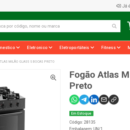
Já é
mestico
Eletronico
Eletroportáteis
Fitness
TLAS MILÃO GLASS 5 BOCAS PRETO
Fogão Atlas M
Preto
Em Estoque
Código: 28135
Embalagem: UN/1