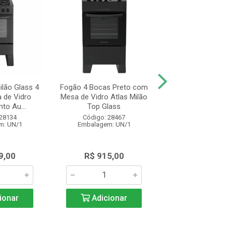
ilão Glass 4
Fogão 4 Bocas Preto com
Fogão 5 Bocas P
 de Vidro
Mesa de Vidro Atlas Milão
Mesa de Vidro At
to Au...
Top Glass
Top Glas
 28134
Código: 28467
Código: 28
m: UN/1
Embalagem: UN/1
Embalagem: 
9,00
R$ 915,00
R$ 1.289
ionar
Adicionar
Adicio