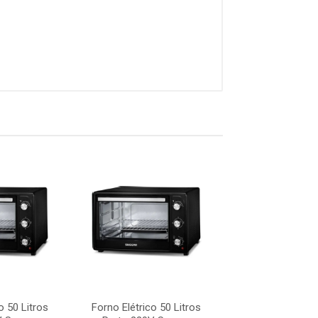
o 50 Litros
Forno Elétrico 50 Litros
Forno Elétrico 5