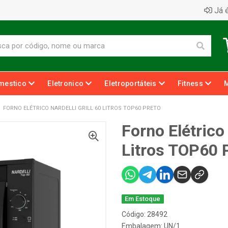
Já é
mestico
Eletronico
Eletroportáteis
Fitness
FORNO ELÉTRICO NARDELLI GRILL 60 LITROS TOP60 PRETO
Forno Elétrico 
Litros TOP60 
Em Estoque
Código: 28492
Embalagem: UN/1