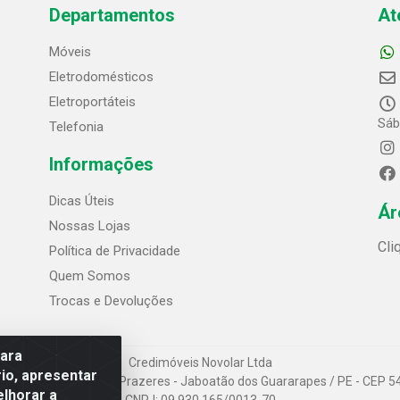
Departamentos
At
Móveis
Eletrodomésticos
Eletroportáteis
Sáb
Telefonia
Informações
Dicas Úteis
Ár
Nossas Lojas
Cli
Política de Privacidade
Quem Somos
Trocas e Devoluções
para
Credimóveis Novolar Ltda
io, apresentar
 Alves Bezerra, 430 - Prazeres - Jaboatão dos Guararapes / PE - CEP 5
elhorar a