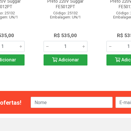
20V Suggar
Preto 220V Suggar
Preto 220
5012PT
FE5012PT
FE501
o: 25132
Código: 25132
Código:
gem: UN/1
Embalagem: UN/1
Embalage
535,00
R$ 535,00
R$ 53
icionar
Adicionar
Adic
ofertas!