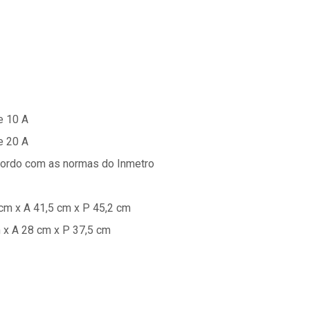
e 10 A
e 20 A
cordo com as normas do Inmetro
cm x A 41,5 cm x P 45,2 cm
 x A 28 cm x P 37,5 cm