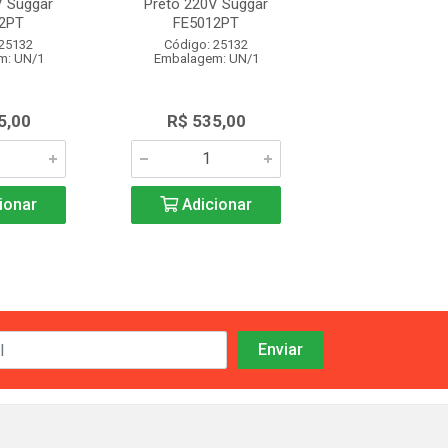
V Suggar
Preto 220V Suggar
Preto 220V S
2PT
FE5012PT
FE5012P
 25132
Código: 25132
Código: 25
m: UN/1
Embalagem: UN/1
Embalagem: 
5,00
R$ 535,00
R$ 535,
ionar
Adicionar
Adicio