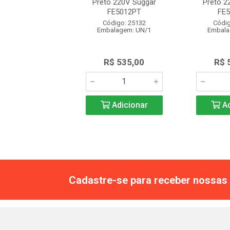
o 220V Suggar
Preto 220V Suggar
Preto 2
FE5012PT
FE5012PT
FE
digo: 25132
Código: 25132
Códig
alagem: UN/1
Embalagem: UN/1
Embala
$ 535,00
R$ 535,00
R$ 
Adicionar
Adicionar
Ad
Cadastre-se para receber nossas 