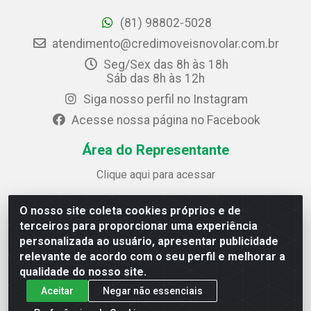
(81) 98802-5028
atendimento@credimoveisnovolar.com.br
Seg/Sex das 8h às 18h
Sáb das 8h às 12h
Siga nosso perfil no Instagram
Acesse nossa página no Facebook
Área do Representante
Clique aqui para acessar
O nosso site coleta cookies próprios e de
Credimóveis Novolar Ltda
terceiros para proporcionar uma experiência
Rua José Alves Bezerra, 430 - Prazeres - Jaboatão dos
personalizada ao usuário, apresentar publicidade
Guararapes / PE - CEP 54.325-610
relevante de acordo com o seu perfil e melhorar a
CNPJ: 09.930.165/0013-70
qualidade do nosso site.
Aceitar
Negar não essenciais