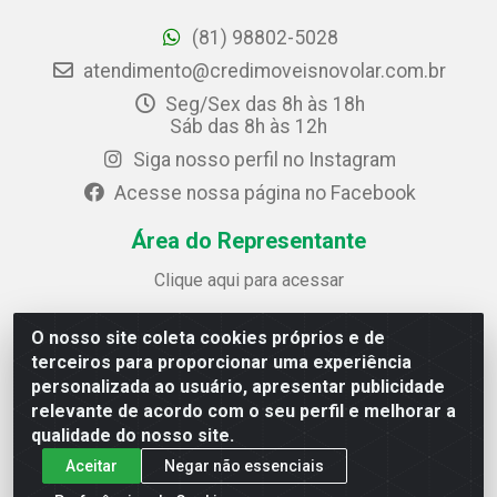
(81) 98802-5028
atendimento@credimoveisnovolar.com.br
Seg/Sex das 8h às 18h
Sáb das 8h às 12h
Siga nosso perfil no Instagram
Acesse nossa página no Facebook
Área do Representante
Clique aqui para acessar
O nosso site coleta cookies próprios e de
Credimóveis Novolar Ltda
terceiros para proporcionar uma experiência
Rua José Alves Bezerra, 430 - Prazeres - Jaboatão dos
personalizada ao usuário, apresentar publicidade
Guararapes / PE - CEP 54.325-610
relevante de acordo com o seu perfil e melhorar a
CNPJ: 09.930.165/0013-70
qualidade do nosso site.
Aceitar
Negar não essenciais