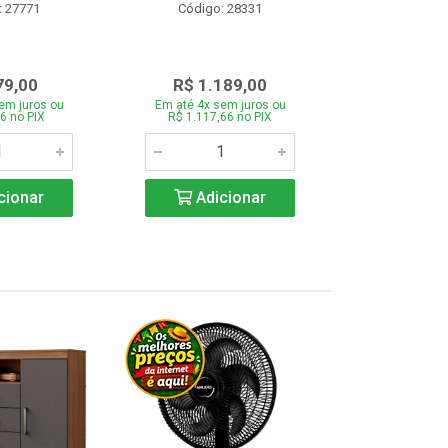
: 27771
Código: 28331
Código:
79,00
R$ 1.189,00
R$ 78
em juros ou
Em até 4x sem juros ou
Em até 4x se
6 no PIX
R$ 1.117,66 no PIX
R$ 741,66
cionar
Adicionar
Adic