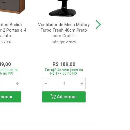
tos Andirá
Ventilador de Mesa Mallory
Batedeira Mond
 2 Portas e 4
Turbo Fresh 40cm Preto
44 com 3 Velo
 Jato...
com Grafit...
22
: 27982
Código: 27829
Código:
49,00
R$ 189,00
R$ 12
em juros ou
Em até 4x sem juros ou
Em até 4x se
6 no PIX
R$ 177,66 no PIX
R$ 121,26
cionar
Adicionar
Adic