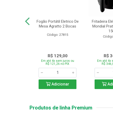
or Mondial Easy
Fogão Portátil Eletrico De
Fritadeira Elé
 2,2L Preto 2
Mesa Agratto 2 Bocas
Mondial Prat
ocid...
150
Código: 27815
o: 26833
Código
119,00
R$ 129,00
R$ 3
 sem juros ou
Em até 4x sem juros ou
Em até 4x 
,86 no PIX
R$ 121,26 no PIX
R$ 346,
icionar
Adicionar
Adi
Produtos de linha Premium