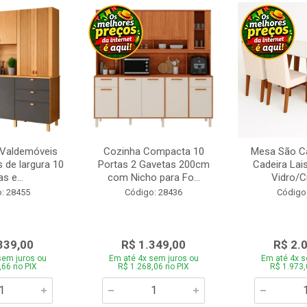
 Valdemóveis
Cozinha Compacta 10
Mesa São Ca
 de largura 10
Portas 2 Gavetas 200cm
Cadeira Lai
s e...
com Nicho para Fo...
Vidro/C
: 28455
Código: 28436
Código
339,00
R$ 1.349,00
R$ 2.
sem juros ou
Em até 4x sem juros ou
Em até 4x s
,66 no PIX
R$ 1.268,06 no PIX
R$ 1.973,