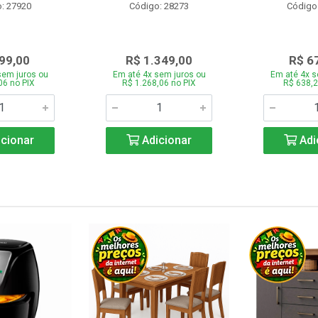
: 27920
Código: 28273
Código
99,00
R$ 1.349,00
R$ 6
sem juros ou
Em até 4x sem juros ou
Em até 4x s
06 no PIX
R$ 1.268,06 no PIX
R$ 638,2
cionar
Adicionar
Adi