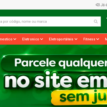
Já é
mestico
Eletronico
Eletroportáteis
Fitness