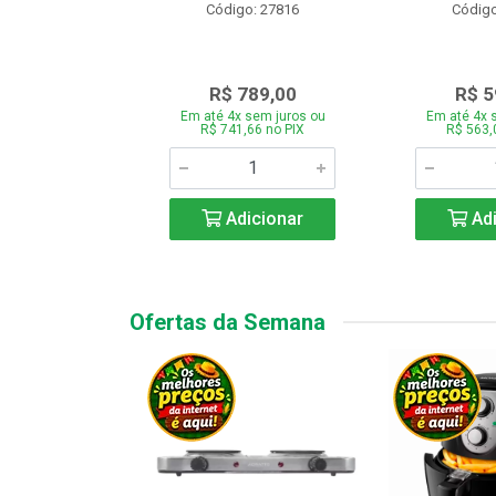
o: 28331
Código: 27816
Código
.189,00
R$ 789,00
R$ 5
 sem juros ou
Em até 4x sem juros ou
Em até 4x 
7,66 no PIX
R$ 741,66 no PIX
R$ 563,
icionar
Adicionar
Adi
Ofertas da Semana