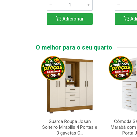
icionar
Adicionar
Adi
O melhor para o seu quarto
upa de Casal
Guarda Roupa Josan
Cômoda Sa
s Andorinha 6
Solteiro Mirabilis 4 Portas e
Marabá com 
e 2 Gav...
3 gavetas C...
Porta Je