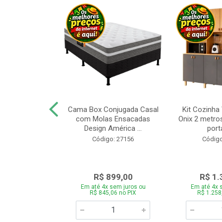
a Brasil Selene
Cama Box Conjugada Casal
Kit Cozinha
equitiba Off
com Molas Ensacadas
Onix 2 metros
Design América ...
porta
o: 28325
Código: 27156
Código
.899,00
R$ 899,00
R$ 1.
 sem juros ou
Em até 4x sem juros ou
Em até 4x 
5,06 no PIX
R$ 845,06 no PIX
R$ 1.258