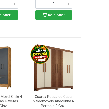
cionar
Adicionar
Adic
Moval Chile 4
Guarda Roupa de Casal
Guarda Ro
uas Gavetas
Valdemóveis Andorinha 6
Solteiro Mirabi
Cinz...
Portas e 2 Gav...
3 gavet