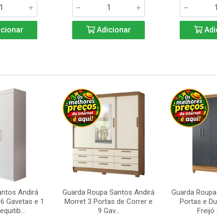
cionar
Adicionar
Adi
ntos Andirá
Guarda Roupa Santos Andirá
Guarda Roupa 
6 Gavetas e 1
Morret 3 Portas de Correr e
Portas e D
quitib...
9 Gav...
Freijó 