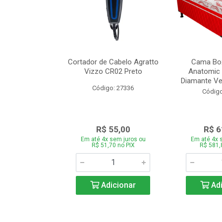
de Estofado
Cortador de Cabelo Agratto
Cama Box
ória com 3 e 2
Vizzo CR02 Preto
Anatomic 
es Bege
Diamante Ver
Código: 27336
o: 27060
Código
939,00
R$ 55,00
R$ 6
 sem juros ou
Em até 4x sem juros ou
Em até 4x 
,66 no PIX
R$ 51,70 no PIX
R$ 581,
icionar
Adicionar
Adi