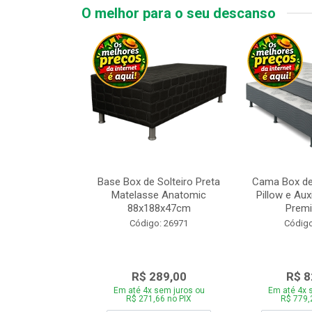
O melhor para o seu descanso
 Tipo Casal
Base Box de Solteiro Preta
Cama Box de
ede Cinza com
Matelasse Anatomic
Pillow e Aux
adeira 1...
88x188x47cm
Premi
o: 28446
Código: 26971
Código
969,00
R$ 289,00
R$ 8
 sem juros ou
Em até 4x sem juros ou
Em até 4x 
,86 no PIX
R$ 271,66 no PIX
R$ 779,