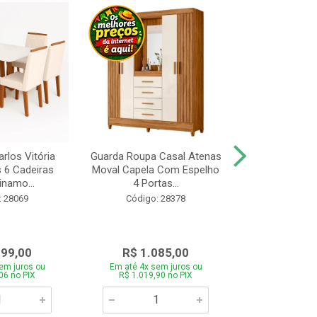
rlos Vitória
Guarda Roupa Casal Atenas
Cozinha Linea 
s 6 Cadeiras
Moval Capela Com Espelho
3 Peças Jeq
inamo...
4 Portas...
Código:
: 28069
Código: 28378
099,00
R$ 1.085,00
R$ 1.8
em juros ou
Em até 4x sem juros ou
Em até 4x se
06 no PIX
R$ 1.019,90 no PIX
R$ 1.785,0