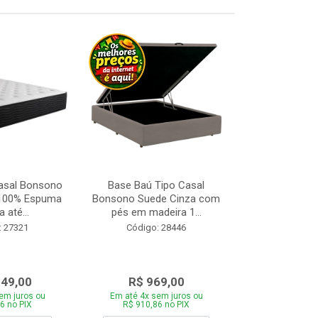
asal Bonsono
Base Baú Tipo Casal
Base Box de S
 100% Espuma
Bonsono Suede Cinza com
Matelasse
 até...
pés em madeira 1...
88x188
: 27321
Código: 28446
Código:
049,00
R$ 969,00
R$ 28
em juros ou
Em até 4x sem juros ou
Em até 4x se
6 no PIX
R$ 910,86 no PIX
R$ 271,66