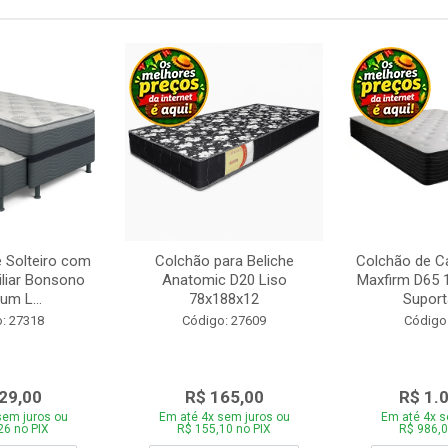
 Solteiro com
Colchão para Beliche
Colchão de C
iliar Bonsono
Anatomic D20 Liso
Maxfirm D65
um L...
78x188x12
Suporta
: 27318
Código: 27609
Código
29,00
R$ 165,00
R$ 1.
sem juros ou
Em até 4x sem juros ou
Em até 4x s
26 no PIX
R$ 155,10 no PIX
R$ 986,0