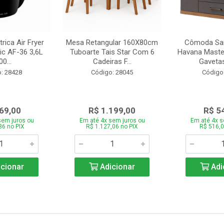
trica Air Fryer
Mesa Retangular 160X80cm
Cômoda San
ic AF-36 3,6L
Tuboarte Tais Star Com 6
Havana Master
0...
Cadeiras F...
Gavetas
: 28428
Código: 28045
Código
69,00
R$ 1.199,00
R$ 5
sem juros ou
Em até 4x sem juros ou
Em até 4x s
86 no PIX
R$ 1.127,06 no PIX
R$ 516,0
cionar
Adicionar
Adi