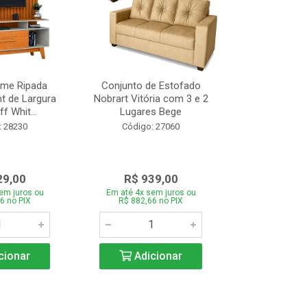
ome Ripada
Conjunto de Estofado
Cortador de C
t de Largura
Nobrart Vitória com 3 e 2
Vizzo CR
f Whit...
Lugares Bege
Código:
: 28230
Código: 27060
29,00
R$ 939,00
R$ 5
em juros ou
Em até 4x sem juros ou
Em até 4x se
6 no PIX
R$ 882,66 no PIX
R$ 51,70
cionar
Adicionar
Adic