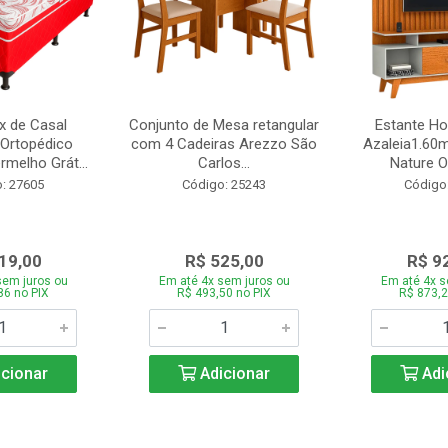
 de Casal
Conjunto de Mesa retangular
Estante H
Ortopédico
com 4 Cadeiras Arezzo São
Azaleia1.60m
melho Grát...
Carlos...
Nature Of
: 27605
Código: 25243
Código
19,00
R$ 525,00
R$ 9
sem juros ou
Em até 4x sem juros ou
Em até 4x s
86 no PIX
R$ 493,50 no PIX
R$ 873,2
cionar
Adicionar
Adi