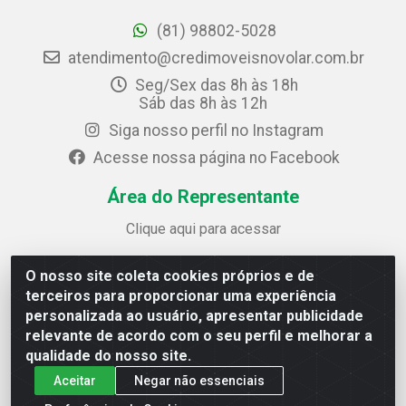
(81) 98802-5028
atendimento@credimoveisnovolar.com.br
Seg/Sex das 8h às 18h
Sáb das 8h às 12h
Siga nosso perfil no Instagram
Acesse nossa página no Facebook
Área do Representante
Clique aqui para acessar
O nosso site coleta cookies próprios e de
Credimóveis Novolar Ltda
terceiros para proporcionar uma experiência
Rua José Alves Bezerra, 430 - Prazeres - Jaboatão dos
personalizada ao usuário, apresentar publicidade
Guararapes / PE - CEP 54.325-610
relevante de acordo com o seu perfil e melhorar a
CNPJ: 09.930.165/0013-70
qualidade do nosso site.
Aceitar
Negar não essenciais