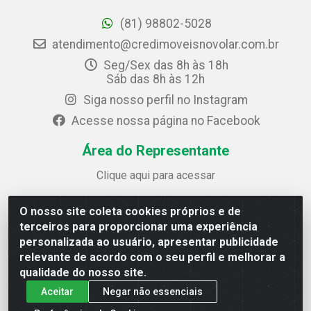
(81) 98802-5028
atendimento@credimoveisnovolar.com.br
Seg/Sex das 8h às 18h
Sáb das 8h às 12h
Siga nosso perfil no Instagram
Acesse nossa página no Facebook
Área do Representante
Clique aqui para acessar
O nosso site coleta cookies próprios e de
Credimóveis Novolar Ltda
terceiros para proporcionar uma experiência
Rua José Alves Bezerra, 430 - Prazeres - Jaboatão dos
personalizada ao usuário, apresentar publicidade
Guararapes / PE - CEP 54.325-610
relevante de acordo com o seu perfil e melhorar a
CNPJ: 09.930.165/0013-70
qualidade do nosso site.
Aceitar
Negar não essenciais