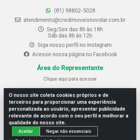
(81) 98802-5028
atendimento@credimoveisnovolar.com.br
Seg/Sex das 8h às 18h
Sáb das 8h às 12h
Siga nosso perfil no Instagram
Acesse nossa página no Facebook
Área do Representante
Clique aqui para acessar
O nosso site coleta cookies próprios e de
Credimóveis Novolar Ltda
terceiros para proporcionar uma experiência
Rua José Alves Bezerra, 430 - Prazeres - Jaboatão dos
personalizada ao usuário, apresentar publicidade
Guararapes / PE - CEP 54.325-610
relevante de acordo com o seu perfil e melhorar a
CNPJ: 09.930.165/0013-70
qualidade do nosso site.
Aceitar
Negar não essenciais