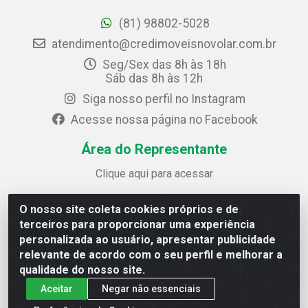
(81) 98802-5028
atendimento@credimoveisnovolar.com.br
Seg/Sex das 8h às 18h
Sáb das 8h às 12h
Siga nosso perfil no Instagram
Acesse nossa página no Facebook
Área do Representante
Clique aqui para acessar
O nosso site coleta cookies próprios e de
Credimóveis Novolar Ltda
terceiros para proporcionar uma experiência
Rua José Alves Bezerra, 430 - Prazeres - Jaboatão dos
personalizada ao usuário, apresentar publicidade
Guararapes / PE - CEP 54.325-610
relevante de acordo com o seu perfil e melhorar a
CNPJ: 09.930.165/0013-70
qualidade do nosso site.
Aceitar
Negar não essenciais