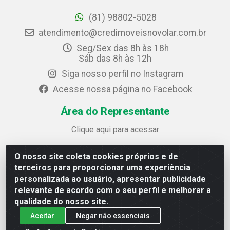
(81) 98802-5028
atendimento@credimoveisnovolar.com.br
Seg/Sex das 8h às 18h
Sáb das 8h às 12h
Siga nosso perfil no Instagram
Acesse nossa página no Facebook
Área do Representante
Clique aqui para acessar
O nosso site coleta cookies próprios e de
Credimóveis Novolar Ltda
terceiros para proporcionar uma experiência
Rua José Alves Bezerra, 430 - Prazeres - Jaboatão dos
personalizada ao usuário, apresentar publicidade
Guararapes / PE - CEP 54.325-610
relevante de acordo com o seu perfil e melhorar a
CNPJ: 09.930.165/0013-70
qualidade do nosso site.
Aceitar
Negar não essenciais