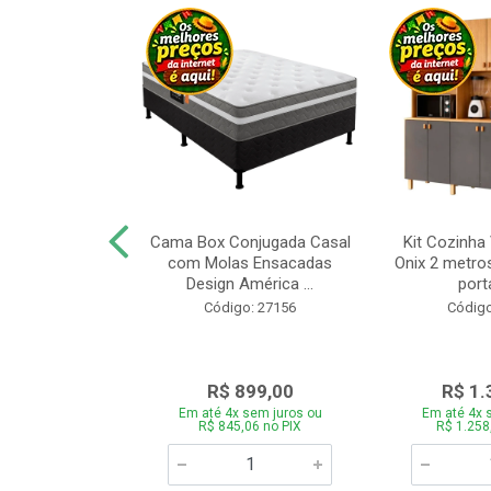
a Brasil Selene
Cama Box Conjugada Casal
Kit Cozinha
equitiba Off
com Molas Ensacadas
Onix 2 metros
Design América ...
porta
o: 28325
Código: 27156
Código
.899,00
R$ 899,00
R$ 1.
 sem juros ou
Em até 4x sem juros ou
Em até 4x 
5,06 no PIX
R$ 845,06 no PIX
R$ 1.258