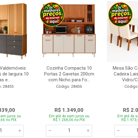
 Valdemóveis
Cozinha Compacta 10
Mesa São Ca
 de largura 10
Portas 2 Gavetas 200cm
Cadeira Lai
s e...
com Nicho para Fo...
Vidro/C
: 28455
Código: 28436
Código
339,00
R$ 1.349,00
R$ 2.
sem juros ou
Em até 4x sem juros ou
Em até 4x s
,66 no PIX
R$ 1.268,06 no PIX
R$ 1.973,