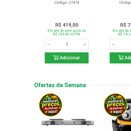
o: 28331
Código: 27474
Código
.189,00
R$ 419,00
R$ 7
 sem juros ou
Em até 4x sem juros ou
Em até 4x 
7,66 no PIX
R$ 393,86 no PIX
R$ 741,
icionar
Adicionar
Adi
Ofertas da Semana