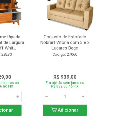
ome Ripada
Conjunto de Estofado
Cortador de C
t de Largura
Nobrart Vitória com 3 e 2
Vizzo CR
f Whit...
Lugares Bege
Código:
: 28230
Código: 27060
29,00
R$ 939,00
R$ 5
em juros ou
Em até 4x sem juros ou
Em até 4x se
6 no PIX
R$ 882,66 no PIX
R$ 51,70
cionar
Adicionar
Adic