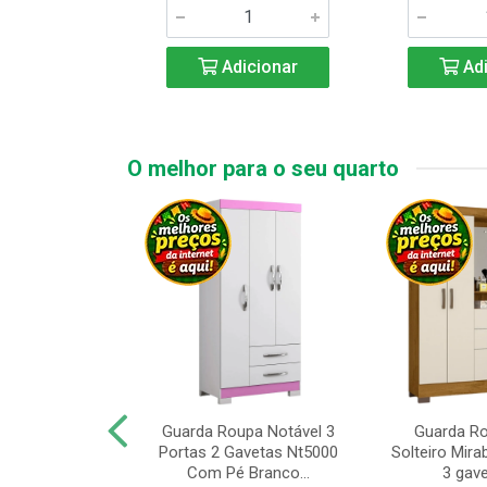
icionar
Adicionar
Adi
O melhor para o seu quarto
upa de Casal
Guarda Roupa Notável 3
Guarda R
s Andorinha 6
Portas 2 Gavetas Nt5000
Solteiro Mirab
e 2 Gav...
Com Pé Branco...
3 gave