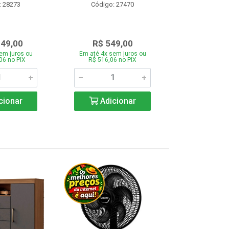
: 28273
Código: 27470
Código:
349,00
R$ 549,00
R$ 43
em juros ou
Em até 4x sem juros ou
Em até 4x se
06 no PIX
R$ 516,06 no PIX
R$ 412,66
cionar
Adicionar
Adic