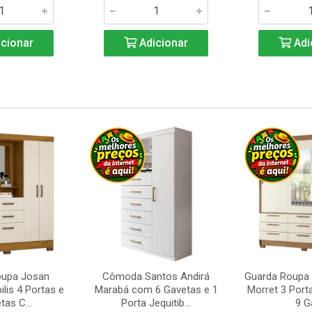
cionar
Adicionar
Adi
oupa Josan
Cômoda Santos Andirá
Guarda Roupa 
ilis 4 Portas e
Marabá com 6 Gavetas e 1
Morret 3 Port
tas C...
Porta Jequitib...
9 Ga