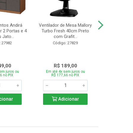
tos Andirá
Ventilador de Mesa Mallory
Batedeira Mond
 2 Portas e 4
Turbo Fresh 40cm Preto
44 com 3 Velo
 Jato...
com Grafit...
22
: 27982
Código: 27829
Código:
49,00
R$ 189,00
R$ 12
em juros ou
Em até 4x sem juros ou
Em até 4x se
6 no PIX
R$ 177,66 no PIX
R$ 121,26
cionar
Adicionar
Adic