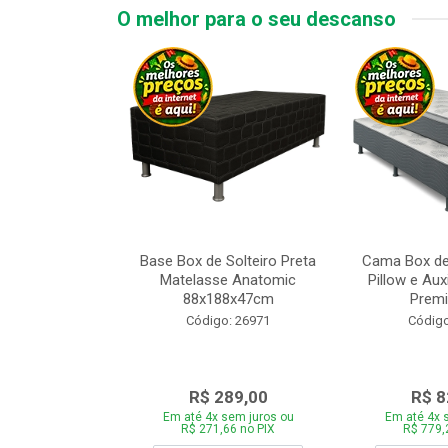
O melhor para o seu descanso
 Tipo Casal
Base Box de Solteiro Preta
Cama Box de
ede Cinza com
Matelasse Anatomic
Pillow e Aux
adeira 1...
88x188x47cm
Premi
o: 28446
Código: 26971
Código
969,00
R$ 289,00
R$ 8
 sem juros ou
Em até 4x sem juros ou
Em até 4x 
,86 no PIX
R$ 271,66 no PIX
R$ 779,