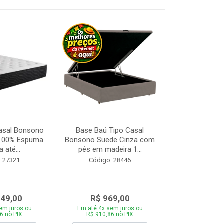
asal Bonsono
Base Baú Tipo Casal
Base Box de S
 100% Espuma
Bonsono Suede Cinza com
Matelasse
 até...
pés em madeira 1...
88x188
: 27321
Código: 28446
Código:
049,00
R$ 969,00
R$ 28
em juros ou
Em até 4x sem juros ou
Em até 4x se
6 no PIX
R$ 910,86 no PIX
R$ 271,66