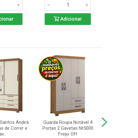
cionar
Adicionar
Adic
Santos Andirá
Guarda Roupa Notável 4
Guarda Roup
as de Correr e
Portas 2 Gavetas Nt5000
Portas, Pé 
v...
Freijo Off
Nt5000 Fr