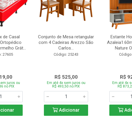
 de Casal
Conjunto de Mesa retangular
Estante H
Ortopédico
com 4 Cadeiras Arezzo São
Azaleia1.60m
melho Grát...
Carlos...
Nature Of
: 27605
Código: 25243
Código
19,00
R$ 525,00
R$ 9
sem juros ou
Em até 4x sem juros ou
Em até 4x s
86 no PIX
R$ 493,50 no PIX
R$ 873,2
cionar
Adicionar
Adi