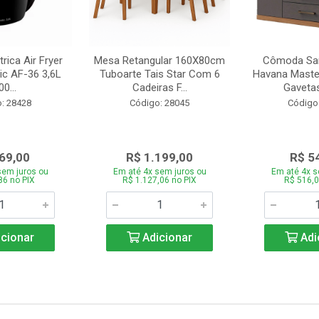
trica Air Fryer
Mesa Retangular 160X80cm
Cômoda San
ic AF-36 3,6L
Tuboarte Tais Star Com 6
Havana Master
0...
Cadeiras F...
Gavetas
: 28428
Código: 28045
Código
69,00
R$ 1.199,00
R$ 5
sem juros ou
Em até 4x sem juros ou
Em até 4x s
86 no PIX
R$ 1.127,06 no PIX
R$ 516,0
cionar
Adicionar
Adi