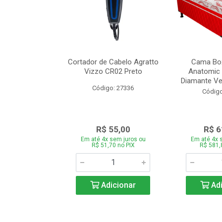
de Estofado
Cortador de Cabelo Agratto
Cama Box
ória com 3 e 2
Vizzo CR02 Preto
Anatomic 
es Bege
Diamante Ver
Código: 27336
o: 27060
Código
939,00
R$ 55,00
R$ 6
 sem juros ou
Em até 4x sem juros ou
Em até 4x 
,66 no PIX
R$ 51,70 no PIX
R$ 581,
icionar
Adicionar
Adi