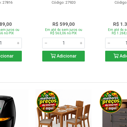
: 27816
Código: 27920
Código
89,00
R$ 599,00
R$ 1.
sem juros ou
Em até 4x sem juros ou
Em até 4x s
66 no PIX
R$ 563,06 no PIX
R$ 1.268,
cionar
Adicionar
Adi