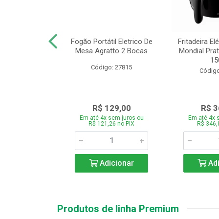
or Mondial Easy
Fogão Portátil Eletrico De
Fritadeira Elé
 2,2L Preto 2
Mesa Agratto 2 Bocas
Mondial Prat
ocid...
150
Código: 27815
o: 26833
Código
119,00
R$ 129,00
R$ 3
 sem juros ou
Em até 4x sem juros ou
Em até 4x 
,86 no PIX
R$ 121,26 no PIX
R$ 346,
icionar
Adicionar
Adi
Produtos de linha Premium