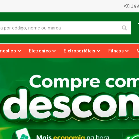
Já é
mestico
Eletronico
Eletroportáteis
Fitness