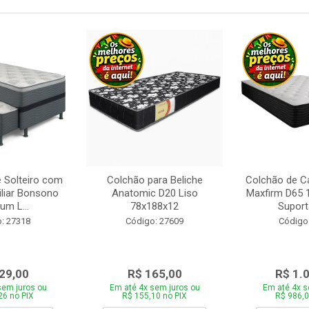
 Solteiro com
Colchão para Beliche
Colchão de C
iliar Bonsono
Anatomic D20 Liso
Maxfirm D65
um L...
78x188x12
Suporta
: 27318
Código: 27609
Código
29,00
R$ 165,00
R$ 1.
sem juros ou
Em até 4x sem juros ou
Em até 4x s
26 no PIX
R$ 155,10 no PIX
R$ 986,0