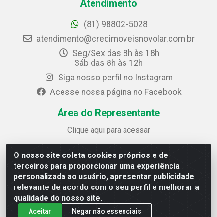
Atendimento
(81) 98802-5028
atendimento@credimoveisnovolar.com.br
Seg/Sex das 8h às 18h
Sáb das 8h às 12h
Siga nosso perfil no Instagram
Acesse nossa página no Facebook
Área do Representante
Clique aqui para acessar
O nosso site coleta cookies próprios e de
Credimóveis Novolar Ltda
terceiros para proporcionar uma experiência
Rua José Alves Bezerra, 430 - Prazeres - Jaboatão dos
personalizada ao usuário, apresentar publicidade
Guararapes / PE - CEP 54.325-610
relevante de acordo com o seu perfil e melhorar a
CNPJ: 09.930.165/0013-70
qualidade do nosso site.
Aceitar
Negar não essenciais