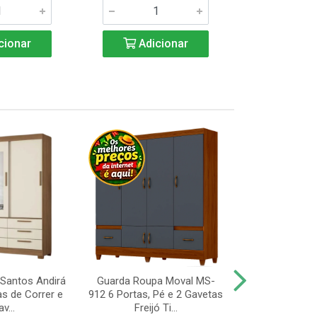
cionar
Adicionar
Adic
Santos Andirá
Guarda Roupa Moval MS-
Guarda Roup
as de Correr e
912 6 Portas, Pé e 2 Gavetas
Valdemóveis 
v...
Freijó Ti...
Portas e 