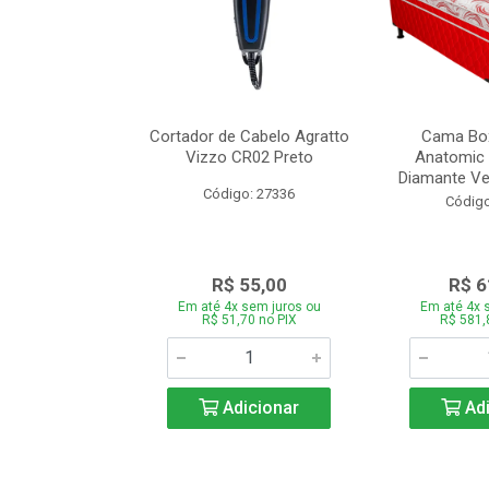
de Estofado
Cortador de Cabelo Agratto
Cama Box
ória com 3 e 2
Vizzo CR02 Preto
Anatomic 
es Bege
Diamante Ver
Código: 27336
o: 27060
Código
939,00
R$ 55,00
R$ 6
 sem juros ou
Em até 4x sem juros ou
Em até 4x 
,66 no PIX
R$ 51,70 no PIX
R$ 581,
icionar
Adicionar
Adi