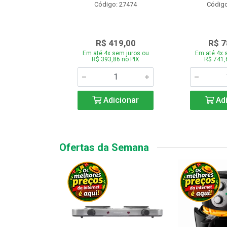
o: 28331
Código: 27474
Código
.189,00
R$ 419,00
R$ 7
 sem juros ou
Em até 4x sem juros ou
Em até 4x 
7,66 no PIX
R$ 393,86 no PIX
R$ 741,
icionar
Adicionar
Adi
Ofertas da Semana