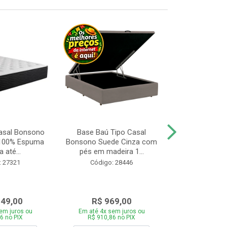
asal Bonsono
Base Baú Tipo Casal
Cama Box 
 100% Espuma
Bonsono Suede Cinza com
Bonsono Me
 até...
pés em madeira 1...
Molas L138x
: 27321
Código: 28446
Código:
049,00
R$ 969,00
R$ 75
em juros ou
Em até 4x sem juros ou
Em até 4x se
6 no PIX
R$ 910,86 no PIX
R$ 713,46