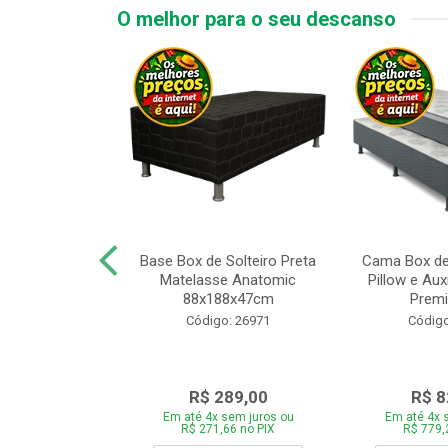
O melhor para o seu descanso
x de Casal
Base Box de Solteiro Preta
Cama Box de
Melinda com
Matelasse Anatomic
Pillow e Aux
8xP188xA64cm
88x188x47cm
Premi
o: 27499
Código: 26971
Código
759,00
R$ 289,00
R$ 8
 sem juros ou
Em até 4x sem juros ou
Em até 4x 
,46 no PIX
R$ 271,66 no PIX
R$ 779,