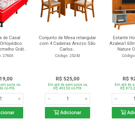
 de Casal
Conjunto de Mesa retangular
Estante H
Ortopédico
com 4 Cadeiras Arezzo São
Azaleia1.60m
melho Grát...
Carlos...
Nature Of
: 27605
Código: 25243
Código
19,00
R$ 525,00
R$ 9
sem juros ou
Em até 4x sem juros ou
Em até 4x s
86 no PIX
R$ 493,50 no PIX
R$ 873,2
cionar
Adicionar
Adi