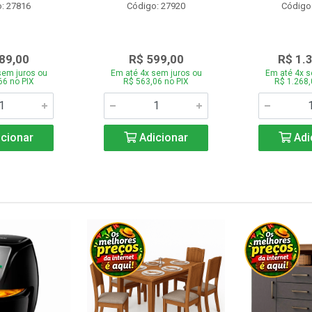
: 27816
Código: 27920
Código
89,00
R$ 599,00
R$ 1.
sem juros ou
Em até 4x sem juros ou
Em até 4x s
66 no PIX
R$ 563,06 no PIX
R$ 1.268,
cionar
Adicionar
Adi