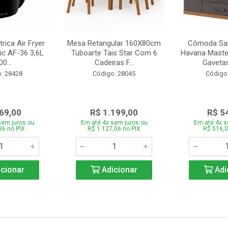
trica Air Fryer
Mesa Retangular 160X80cm
Cômoda San
ic AF-36 3,6L
Tuboarte Tais Star Com 6
Havana Master
0...
Cadeiras F...
Gavetas
: 28428
Código: 28045
Código
69,00
R$ 1.199,00
R$ 5
sem juros ou
Em até 4x sem juros ou
Em até 4x s
86 no PIX
R$ 1.127,06 no PIX
R$ 516,0
cionar
Adicionar
Adi