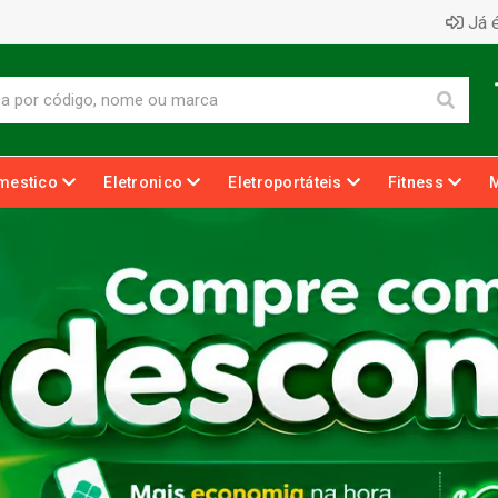
Já é
mestico
Eletronico
Eletroportáteis
Fitness