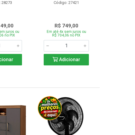
: 28273
Código: 27421
Código:
349,00
R$ 749,00
R$ 1.1
em juros ou
Em até 4x sem juros ou
Em até 4x se
06 no PIX
R$ 704,06 no PIX
R$ 1.117,6
cionar
Adicionar
Adic