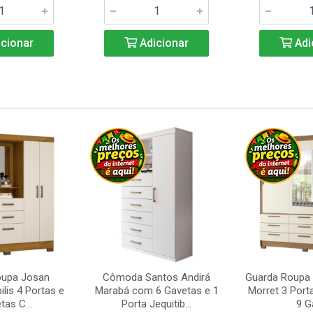
cionar
Adicionar
Adi
oupa Josan
Cômoda Santos Andirá
Guarda Roupa 
ilis 4 Portas e
Marabá com 6 Gavetas e 1
Morret 3 Port
tas C...
Porta Jequitib...
9 Ga