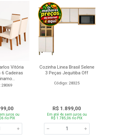
rlos Vitória
Cozinha Linea Brasil Selene
Cama Box Con
s 6 Cadeiras
3 Peças Jequitiba Off
com Molas 
inamo...
Design Am
Código: 28325
: 28069
Código:
099,00
R$ 1.899,00
R$ 89
em juros ou
Em até 4x sem juros ou
Em até 4x se
06 no PIX
R$ 1.785,06 no PIX
R$ 845,06