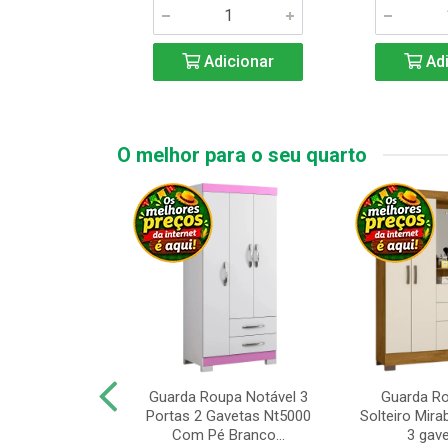
icionar
Adicionar
Adi
O melhor para o seu quarto
upa de Casal
Guarda Roupa Notável 3
Guarda R
s Andorinha 6
Portas 2 Gavetas Nt5000
Solteiro Mirab
e 2 Gav...
Com Pé Branco...
3 gave