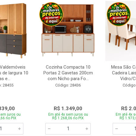
 Valdemóveis
Cozinha Compacta 10
Mesa São Ca
 de largura 10
Portas 2 Gavetas 200cm
Cadeira Lai
s e...
com Nicho para Fo...
Vidro/C
: 28455
Código: 28436
Código
339,00
R$ 1.349,00
R$ 2.
sem juros ou
Em até 4x sem juros ou
Em até 4x s
,66 no PIX
R$ 1.268,06 no PIX
R$ 1.973,