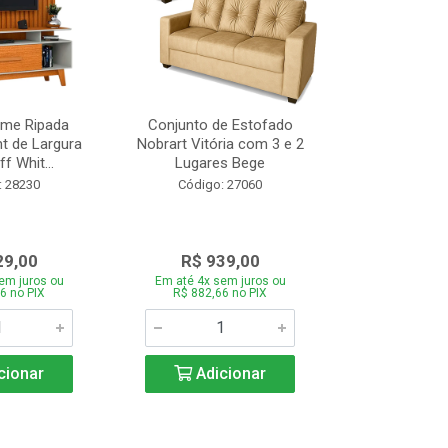
ome Ripada
Conjunto de Estofado
Cortador de C
t de Largura
Nobrart Vitória com 3 e 2
Vizzo CR
f Whit...
Lugares Bege
Código:
: 28230
Código: 27060
29,00
R$ 939,00
R$ 5
em juros ou
Em até 4x sem juros ou
Em até 4x se
6 no PIX
R$ 882,66 no PIX
R$ 51,70
cionar
Adicionar
Adic