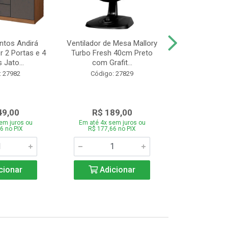
tos Andirá
Ventilador de Mesa Mallory
Batedeira Mond
 2 Portas e 4
Turbo Fresh 40cm Preto
44 com 3 Velo
 Jato...
com Grafit...
22
: 27982
Código: 27829
Código:
49,00
R$ 189,00
R$ 12
em juros ou
Em até 4x sem juros ou
Em até 4x se
6 no PIX
R$ 177,66 no PIX
R$ 121,26
cionar
Adicionar
Adic