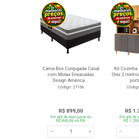
a Brasil Selene
Cama Box Conjugada Casal
Kit Cozinha
equitiba Off
com Molas Ensacadas
Onix 2 metros
Design América ...
porta
o: 28325
Código: 27156
Código
.899,00
R$ 899,00
R$ 1.
 sem juros ou
Em até 4x sem juros ou
Em até 4x 
5,06 no PIX
R$ 845,06 no PIX
R$ 1.258