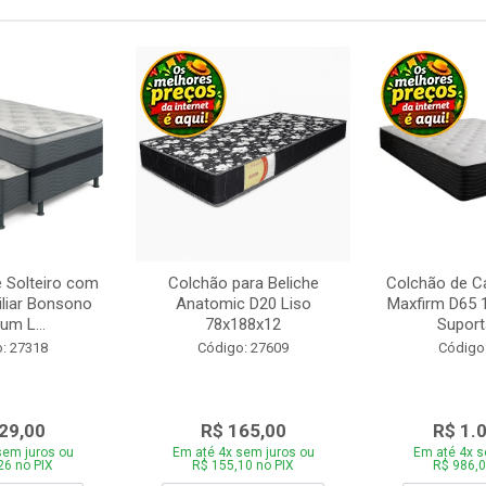
 Solteiro com
Colchão para Beliche
Colchão de C
iliar Bonsono
Anatomic D20 Liso
Maxfirm D65
um L...
78x188x12
Suporta
: 27318
Código: 27609
Código
29,00
R$ 165,00
R$ 1.
sem juros ou
Em até 4x sem juros ou
Em até 4x s
26 no PIX
R$ 155,10 no PIX
R$ 986,0