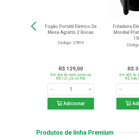
or Mondial Easy
Fogão Portátil Eletrico De
Fritadeira Elé
 2,2L Preto 2
Mesa Agratto 2 Bocas
Mondial Prat
ocid...
150
Código: 27815
o: 26833
Código
119,00
R$ 129,00
R$ 3
 sem juros ou
Em até 4x sem juros ou
Em até 4x 
,86 no PIX
R$ 121,26 no PIX
R$ 346,
icionar
Adicionar
Adi
Produtos de linha Premium