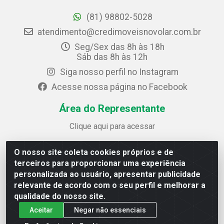
(81) 98802-5028
atendimento@credimoveisnovolar.com.br
Seg/Sex das 8h às 18h
Sáb das 8h às 12h
Siga nosso perfil no Instagram
Acesse nossa página no Facebook
Área do Representante
Clique aqui para acessar
O nosso site coleta cookies próprios e de
Credimóveis Novolar Ltda
terceiros para proporcionar uma experiência
Rua José Alves Bezerra, 430 - Prazeres - Jaboatão dos
personalizada ao usuário, apresentar publicidade
Guararapes / PE - CEP 54.325-610
relevante de acordo com o seu perfil e melhorar a
CNPJ: 09.930.165/0013-70
qualidade do nosso site.
Aceitar
Negar não essenciais