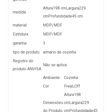
Altura198 cmLargura229
medida
cmProfundidade45 cm
material
MDP/MDF
Estrutura
MDP/MDF
garantia
3
tipo de produto
armario de cozinha
Registro do
Não se aplica
produto ANVISA
Ambiente
Cozinha
Cor
Freijó,Off
Altura198
Dimensões
cmLargura229
do Produto
cmProfundidade45