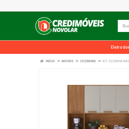
Eletrodo
INÍCIO
MOVEIS
COZINHAS
KIT COZINHA IND