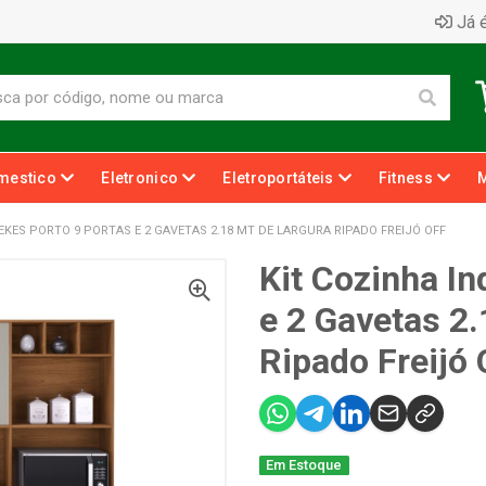
Já é
mestico
Eletronico
Eletroportáteis
Fitness
EKES PORTO 9 PORTAS E 2 GAVETAS 2.18 MT DE LARGURA RIPADO FREIJÓ OFF
Kit Cozinha In
e 2 Gavetas 2.
Ripado Freijó 
Em Estoque