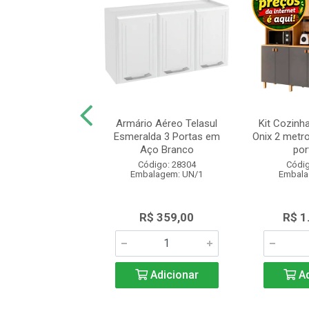
 Cozinha Nesher
Armário Aéreo Telasul
Kit Cozinh
 com 2 Portas 2
Esmeralda 3 Portas em
Onix 2 metro
as 120cm C...
Aço Branco
port
digo: 28400
Código: 28304
Códig
alagem: UN/1
Embalagem: UN/1
Embala
 1.285,00
R$ 359,00
R$ 1
Adicionar
Adicionar
Ad