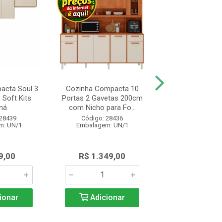
acta Soul 3
Cozinha Compacta 10
Balcão Cozinha
 Soft Kits
Portas 2 Gavetas 200cm
Realeza com 2 
ná
com Nicho para Fo...
Gavetas 120c
 28439
Código: 28436
Código: 28
m: UN/1
Embalagem: UN/1
Embalagem: 
9,00
R$ 1.349,00
R$ 1.285
ionar
Adicionar
Adicio