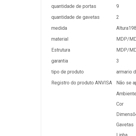
quantidade de portas
9
quantidade de gavetas
2
medida
Altura19
material
MDP/M
Estrutura
MDP/M
garantia
3
tipo de produto
armario 
Registro do produto ANVISA
Não se a
Ambient
Cor
Dimensõ
Gavetas
Linha