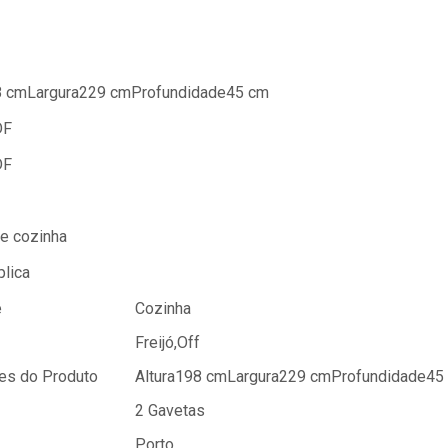
8 cmLargura229 cmProfundidade45 cm
DF
DF
de cozinha
plica
e
Cozinha
Freijó,Off
es do Produto
Altura198 cmLargura229 cmProfundidade45
2 Gavetas
Porto