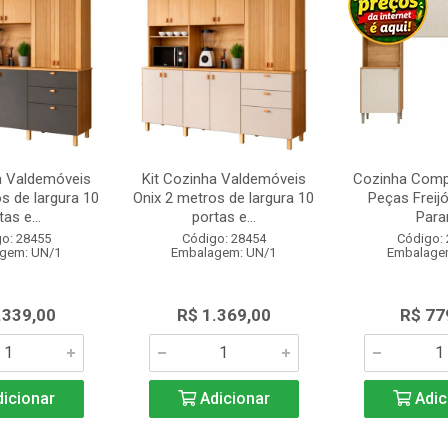
a Valdemóveis
Kit Cozinha Valdemóveis
Cozinha Comp
s de largura 10
Onix 2 metros de largura 10
Peças Freijó
as e...
portas e...
Para
o: 28455
Código: 28454
Código:
gem: UN/1
Embalagem: UN/1
Embalage
.339,00
R$ 1.369,00
R$ 77
icionar
Adicionar
Adic