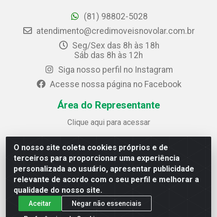
(81) 98802-5028
atendimento@credimoveisnovolar.com.br
Seg/Sex das 8h às 18h
Sáb das 8h às 12h
Siga nosso perfil no Instagram
Acesse nossa página no Facebook
Área do Representante
Clique aqui para acessar
O nosso site coleta cookies próprios e de
Credimóveis Novolar Ltda
terceiros para proporcionar uma experiência
Rua José Alves Bezerra, 430 - Prazeres - Jaboatão dos
personalizada ao usuário, apresentar publicidade
Guararapes / PE - CEP 54.325-610
relevante de acordo com o seu perfil e melhorar a
CNPJ: 09.930.165/0013-70
qualidade do nosso site.
Aceitar
Negar não essenciais