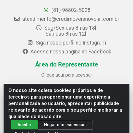
(81) 98802-5028
atendimento@credimoveisnovolar.com.br
Seg/Sex das 8h às 18h
Sáb das 8h às 12h
Siga nosso perfil no Instagram
Acesse nossa página no Facebook
Área do Representante
Clique aqui para acessar
O nosso site coleta cookies próprios e de
Credimóveis Novolar Ltda
terceiros para proporcionar uma experiência
Rua José Alves Bezerra, 430 - Prazeres - Jaboatão dos
personalizada ao usuário, apresentar publicidade
Guararapes / PE - CEP 54.325-610
relevante de acordo com o seu perfil e melhorar a
CNPJ: 09.930.165/0013-70
qualidade do nosso site.
Aceitar
Negar não essenciais