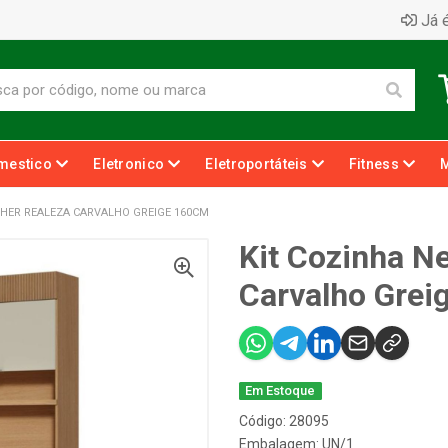
Já é
mestico
Eletronico
Eletroportáteis
Fitness
SHER REALEZA CARVALHO GREIGE 160CM
Kit Cozinha N
Carvalho Gre
Em Estoque
Código: 28095
Embalagem: UN/1