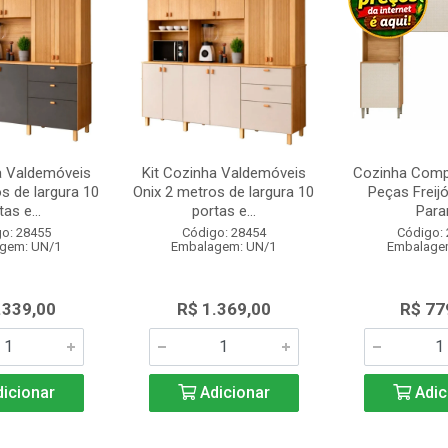
a Valdemóveis
Kit Cozinha Valdemóveis
Cozinha Comp
s de largura 10
Onix 2 metros de largura 10
Peças Freijó
as e...
portas e...
Para
o: 28455
Código: 28454
Código:
gem: UN/1
Embalagem: UN/1
Embalage
.339,00
R$ 1.369,00
R$ 77
icionar
Adicionar
Adic