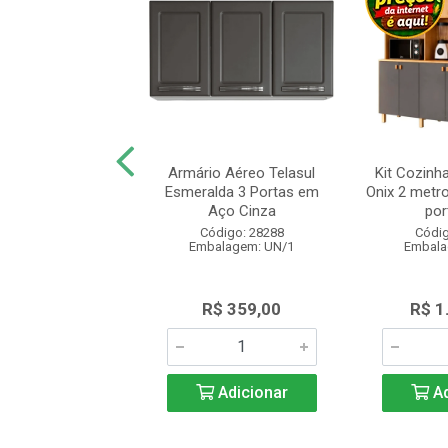
 Cozinha Nesher
Armário Aéreo Telasul
Kit Cozinh
 com 2 Portas 2
Esmeralda 3 Portas em
Onix 2 metro
as 120cm C...
Aço Cinza
port
digo: 28400
Código: 28288
Códig
alagem: UN/1
Embalagem: UN/1
Embala
 1.285,00
R$ 359,00
R$ 1
Adicionar
Adicionar
Ad