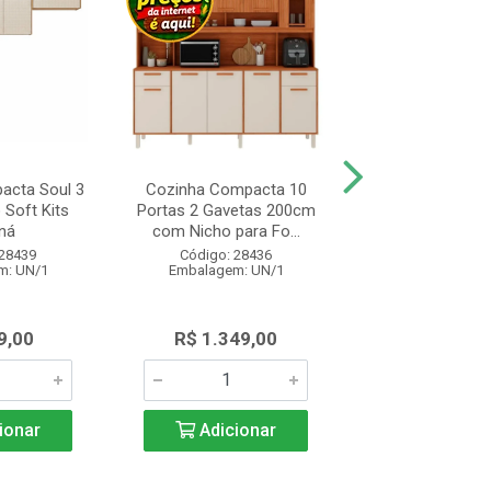
acta Soul 3
Cozinha Compacta 10
Balcão Cozinha
 Soft Kits
Portas 2 Gavetas 200cm
Realeza com 2 
ná
com Nicho para Fo...
Gavetas 120c
 28439
Código: 28436
Código: 28
m: UN/1
Embalagem: UN/1
Embalagem: 
9,00
R$ 1.349,00
R$ 1.285
ionar
Adicionar
Adicio