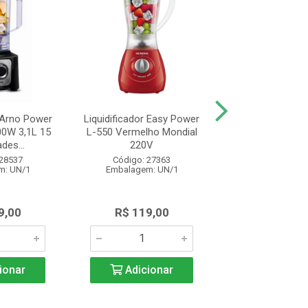
r Arno Power
Liquidificador Easy Power
Liquidificador Mo
0W 3,1L 15
L-550 Vermelho Mondial
Power L-550 2,2
des...
220V
Velocid..
 28537
Código: 27363
Código: 26
m: UN/1
Embalagem: UN/1
Embalagem: 
9,00
R$ 119,00
R$ 119,
ionar
Adicionar
Adicio