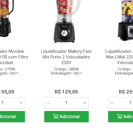
cador Mondial
Liquidificador Mallory Fast
Liquidificado
 FB com Filtro
Mix Preto 2 Velocidades
Max LN66 220
ocidad...
220V
Velocida
o: 27996
Código: 28006
Código:
gem: UN/1
Embalagem: UN/1
Embalage
155,00
R$ 129,00
R$ 25
icionar
Adicionar
Adic