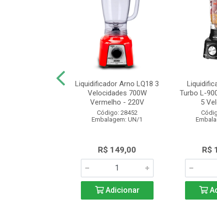
cador Mondial Easy
Liquidificador Arno LQ18 3
Liquidifi
550 2,2L Preto 2
Velocidades 700W
Turbo L-900
Velocid...
Vermelho - 220V
5 Vel
digo: 26833
Código: 28452
Códig
alagem: UN/1
Embalagem: UN/1
Embala
$ 119,00
R$ 149,00
R$ 
Adicionar
Adicionar
Ad