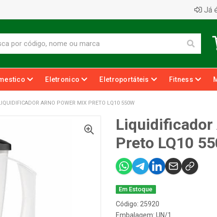
Já é
mestico
Eletronico
Eletroportáteis
Fitness
LIQUIDIFICADOR ARNO POWER MIX PRETO LQ10 550W
Liquidificado
Preto LQ10 5
Em Estoque
Código: 25920
Embalagem: UN/1