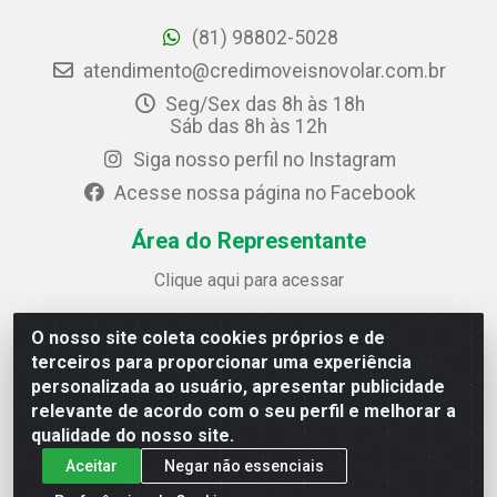
(81) 98802-5028
atendimento@credimoveisnovolar.com.br
Seg/Sex das 8h às 18h
Sáb das 8h às 12h
Siga nosso perfil no Instagram
Acesse nossa página no Facebook
Área do Representante
Clique aqui para acessar
O nosso site coleta cookies próprios e de
Credimóveis Novolar Ltda
terceiros para proporcionar uma experiência
Rua José Alves Bezerra, 430 - Prazeres - Jaboatão dos
personalizada ao usuário, apresentar publicidade
Guararapes / PE - CEP 54.325-610
relevante de acordo com o seu perfil e melhorar a
CNPJ: 09.930.165/0013-70
qualidade do nosso site.
Aceitar
Negar não essenciais