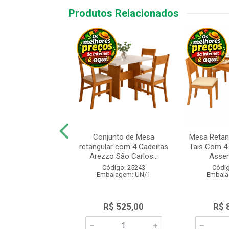
Produtos Relacionados
Retangular São
Conjunto de Mesa
Mesa Retan
Giovana Mariah 4
retangular com 4 Cadeiras
Tais Com 4
ras Cinamom...
Arezzo São Carlos...
Assen
digo: 28072
Código: 25243
Códig
alagem: UN/1
Embalagem: UN/1
Embala
$ 815,00
R$ 525,00
R$ 