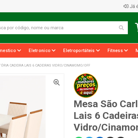
Já é
mestico
Eletronico
Eletroportáteis
Fitness
TÓRIA CADEIRA LAIS 6 CADEIRAS VIDRO/CINAMOMO/OFF
Mesa São Carl
Lais 6 Cadeira
Vidro/Cinamo