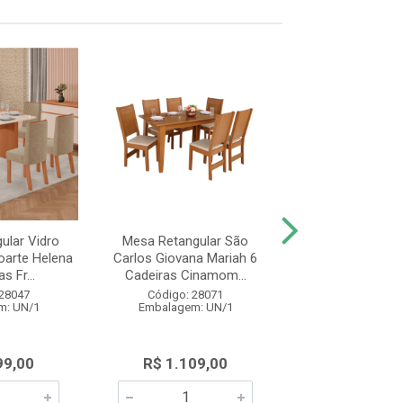
ular Vidro
Mesa Retangular São
Mesa Retangul
arte Helena
Carlos Giovana Mariah 6
Carlos Giovana 
s Fr...
Cadeiras Cinamom...
Cadeiras Cina
 28047
Código: 28071
Código: 28
m: UN/1
Embalagem: UN/1
Embalagem: 
99,00
R$ 1.109,00
R$ 815,