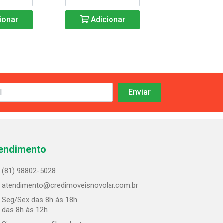
ionar
Adicionar
Adicio
endimento
(81) 98802-5028
atendimento@credimoveisnovolar.com.br
Seg/Sex das 8h às 18h
 das 8h às 12h