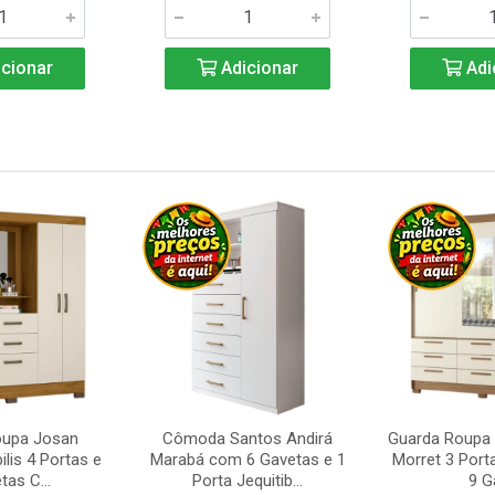
cionar
Adicionar
Adi
oupa Josan
Cômoda Santos Andirá
Guarda Roupa 
ilis 4 Portas e
Marabá com 6 Gavetas e 1
Morret 3 Port
tas C...
Porta Jequitib...
9 Ga