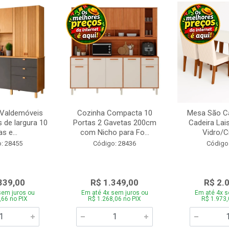
 Valdemóveis
Cozinha Compacta 10
Mesa São Ca
 de largura 10
Portas 2 Gavetas 200cm
Cadeira Lai
s e...
com Nicho para Fo...
Vidro/C
: 28455
Código: 28436
Código
339,00
R$ 1.349,00
R$ 2.
sem juros ou
Em até 4x sem juros ou
Em até 4x s
,66 no PIX
R$ 1.268,06 no PIX
R$ 1.973,