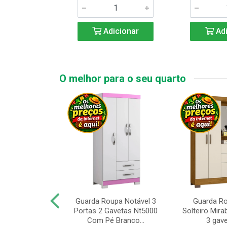
icionar
Adicionar
Adi
O melhor para o seu quarto
upa de Casal
Guarda Roupa Notável 3
Guarda R
s Andorinha 6
Portas 2 Gavetas Nt5000
Solteiro Mirab
e 2 Gav...
Com Pé Branco...
3 gave