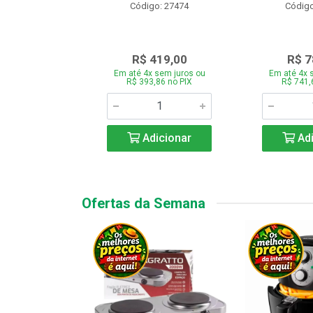
o: 28331
Código: 27474
Código
.189,00
R$ 419,00
R$ 7
 sem juros ou
Em até 4x sem juros ou
Em até 4x 
7,66 no PIX
R$ 393,86 no PIX
R$ 741,
icionar
Adicionar
Adi
Ofertas da Semana