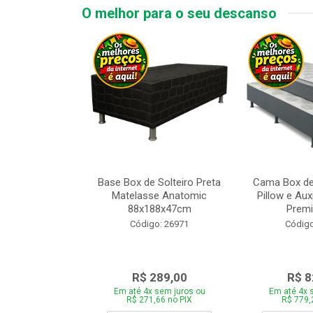
O melhor para o seu descanso
 Tipo Casal
Base Box de Solteiro Preta
Cama Box de
ede Cinza com
Matelasse Anatomic
Pillow e Aux
adeira 1...
88x188x47cm
Premi
o: 28446
Código: 26971
Código
969,00
R$ 289,00
R$ 8
 sem juros ou
Em até 4x sem juros ou
Em até 4x 
,86 no PIX
R$ 271,66 no PIX
R$ 779,