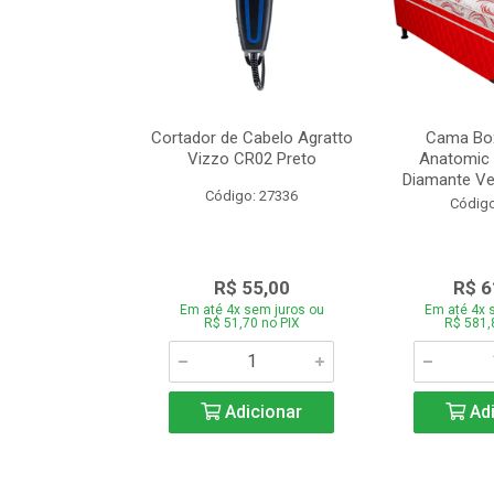
de Estofado
Cortador de Cabelo Agratto
Cama Box
ória com 3 e 2
Vizzo CR02 Preto
Anatomic 
es Bege
Diamante Ver
Código: 27336
o: 27060
Código
939,00
R$ 55,00
R$ 6
 sem juros ou
Em até 4x sem juros ou
Em até 4x 
,66 no PIX
R$ 51,70 no PIX
R$ 581,
icionar
Adicionar
Adi