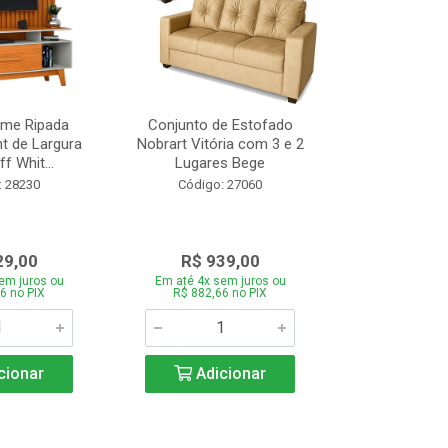
ome Ripada
Conjunto de Estofado
Cortador de C
t de Largura
Nobrart Vitória com 3 e 2
Vizzo CR
f Whit...
Lugares Bege
Código:
: 28230
Código: 27060
29,00
R$ 939,00
R$ 5
em juros ou
Em até 4x sem juros ou
Em até 4x se
6 no PIX
R$ 882,66 no PIX
R$ 51,70
cionar
Adicionar
Adic