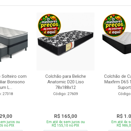
 Solteiro com
Colchão para Beliche
Colchão de C
iliar Bonsono
Anatomic D20 Liso
Maxfirm D65
um L...
78x188x12
Suporta
: 27318
Código: 27609
Código
29,00
R$ 165,00
R$ 1.
sem juros ou
Em até 4x sem juros ou
Em até 4x s
26 no PIX
R$ 155,10 no PIX
R$ 986,0