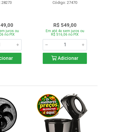
: 28273
Código: 27470
Código:
349,00
R$ 549,00
R$ 43
em juros ou
Em até 4x sem juros ou
Em até 4x se
06 no PIX
R$ 516,06 no PIX
R$ 412,66
cionar
Adicionar
Adic