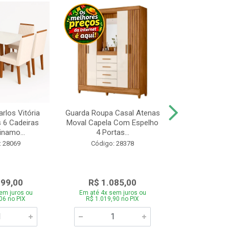
rlos Vitória
Guarda Roupa Casal Atenas
Cozinha Linea 
s 6 Cadeiras
Moval Capela Com Espelho
3 Peças Jeq
inamo...
4 Portas...
Código:
: 28069
Código: 28378
099,00
R$ 1.085,00
R$ 1.8
em juros ou
Em até 4x sem juros ou
Em até 4x se
06 no PIX
R$ 1.019,90 no PIX
R$ 1.785,0