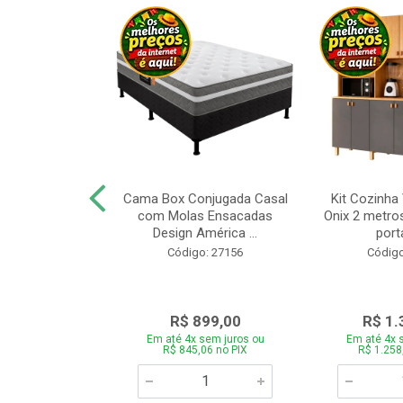
a Brasil Selene
Cama Box Conjugada Casal
Kit Cozinha
equitiba Off
com Molas Ensacadas
Onix 2 metros
Design América ...
porta
o: 28325
Código: 27156
Código
.899,00
R$ 899,00
R$ 1.
 sem juros ou
Em até 4x sem juros ou
Em até 4x 
5,06 no PIX
R$ 845,06 no PIX
R$ 1.258