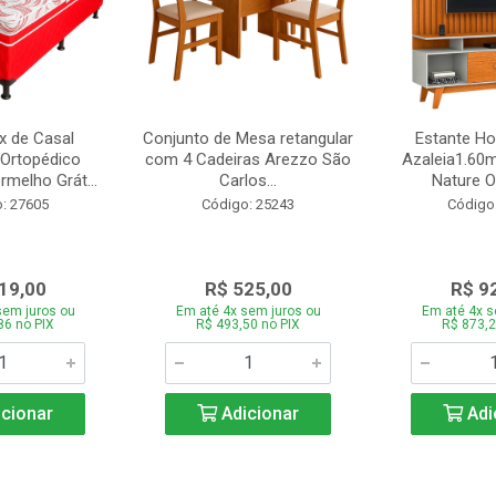
 de Casal
Conjunto de Mesa retangular
Estante H
Ortopédico
com 4 Cadeiras Arezzo São
Azaleia1.60m
melho Grát...
Carlos...
Nature Of
: 27605
Código: 25243
Código
19,00
R$ 525,00
R$ 9
sem juros ou
Em até 4x sem juros ou
Em até 4x s
86 no PIX
R$ 493,50 no PIX
R$ 873,2
cionar
Adicionar
Adi