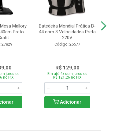
 Mesa Mallory
Batedeira Mondial Prática B-
Liquidificador
 40cm Preto
44 com 3 Velocidades Preta
Power L-550 
afit...
220V
Veloci
: 27829
Código: 26577
Código:
89,00
R$ 129,00
R$ 11
em juros ou
Em até 4x sem juros ou
Em até 4x se
6 no PIX
R$ 121,26 no PIX
R$ 111,86
cionar
Adicionar
Adic