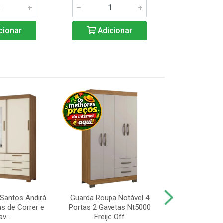
cionar
Adicionar
Adic
Santos Andirá
Guarda Roupa Notável 4
Guarda Roup
as de Correr e
Portas 2 Gavetas Nt5000
Portas, Pé 
v...
Freijo Off
Nt5000 Fr