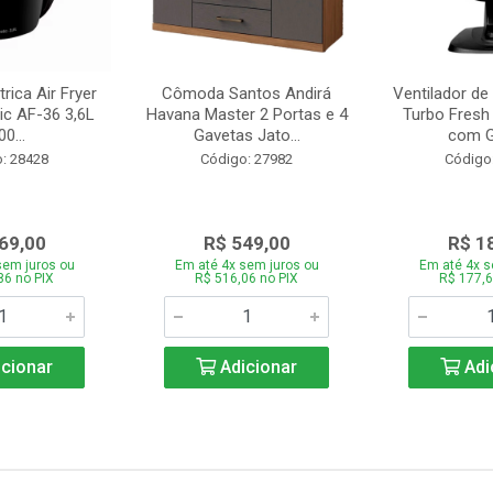
trica Air Fryer
Cômoda Santos Andirá
Ventilador de
ic AF-36 3,6L
Havana Master 2 Portas e 4
Turbo Fresh
0...
Gavetas Jato...
com Gr
: 28428
Código: 27982
Código
69,00
R$ 549,00
R$ 1
sem juros ou
Em até 4x sem juros ou
Em até 4x s
86 no PIX
R$ 516,06 no PIX
R$ 177,6
cionar
Adicionar
Adi