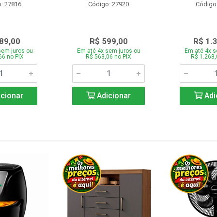
: 27816
Código: 27920
Código
89,00
R$ 599,00
R$ 1.
sem juros ou
Em até 4x sem juros ou
Em até 4x s
66 no PIX
R$ 563,06 no PIX
R$ 1.268,
cionar
Adicionar
Adi