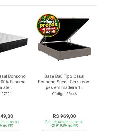
asal Bonsono
Base Baú Tipo Casal
Base Box de S
 100% Espuma
Bonsono Suede Cinza com
Matelasse
 até...
pés em madeira 1...
88x188
: 27321
Código: 28446
Código:
049,00
R$ 969,00
R$ 28
em juros ou
Em até 4x sem juros ou
Em até 4x se
6 no PIX
R$ 910,86 no PIX
R$ 271,66