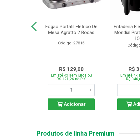
or Mondial Easy
Fogão Portátil Eletrico De
Fritadeira Elé
 2,2L Preto 2
Mesa Agratto 2 Bocas
Mondial Prat
ocid...
150
Código: 27815
o: 26833
Código
119,00
R$ 129,00
R$ 3
 sem juros ou
Em até 4x sem juros ou
Em até 4x 
,86 no PIX
R$ 121,26 no PIX
R$ 346,
icionar
Adicionar
Adi
Produtos de linha Premium