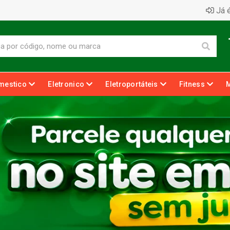
Já é
mestico
Eletronico
Eletroportáteis
Fitness