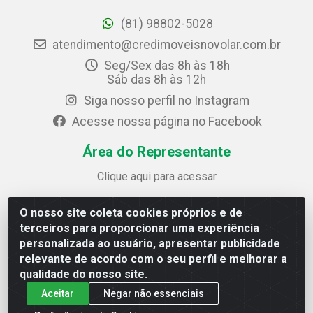
(81) 98802-5028
atendimento@credimoveisnovolar.com.br
Seg/Sex das 8h às 18h
Sáb das 8h às 12h
Siga nosso perfil no Instagram
Acesse nossa página no Facebook
Área do Representante
Clique aqui para acessar
O nosso site coleta cookies próprios e de
Credimóveis Novolar Ltda
terceiros para proporcionar uma experiência
Rua José Alves Bezerra, 430 - Prazeres - Jaboatão dos
personalizada ao usuário, apresentar publicidade
Guararapes / PE - CEP 54.325-610
relevante de acordo com o seu perfil e melhorar a
CNPJ: 09.930.165/0013-70
qualidade do nosso site.
Aceitar
Negar não essenciais