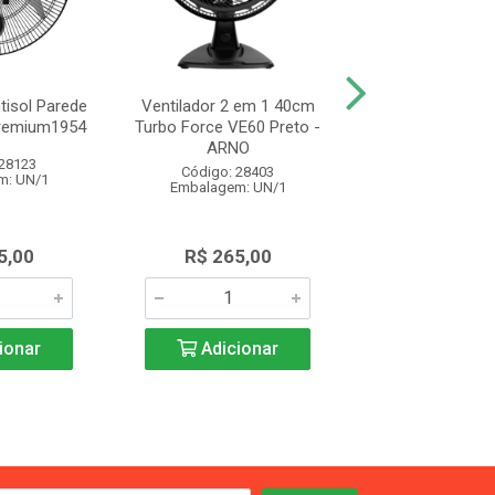
tisol Parede
Ventilador 2 em 1 40cm
Ventilador De Co
Premium1954
Turbo Force VE60 Preto -
Arno X-treme 7
ARNO
150w Ve7c 
 28123
Código: 28403
Código: 28
m: UN/1
Embalagem: UN/1
Embalagem: 
5,00
R$ 265,00
R$ 405,
ionar
Adicionar
Adicio