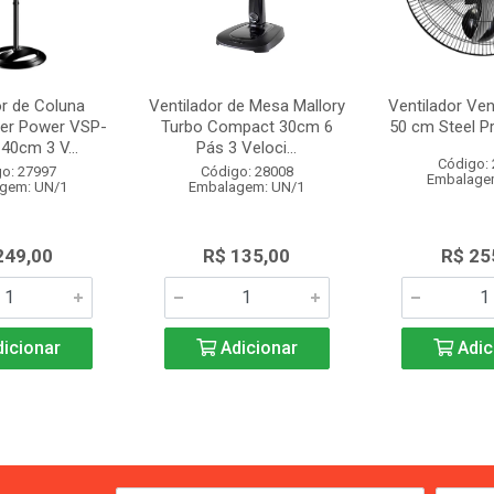
or de Coluna
Ventilador de Mesa Mallory
Ventilador Ven
per Power VSP-
Turbo Compact 30cm 6
50 cm Steel 
40cm 3 V...
Pás 3 Veloci...
Código:
o: 27997
Código: 28008
Embalage
gem: UN/1
Embalagem: UN/1
249,00
R$ 135,00
R$ 25
icionar
Adicionar
Adic