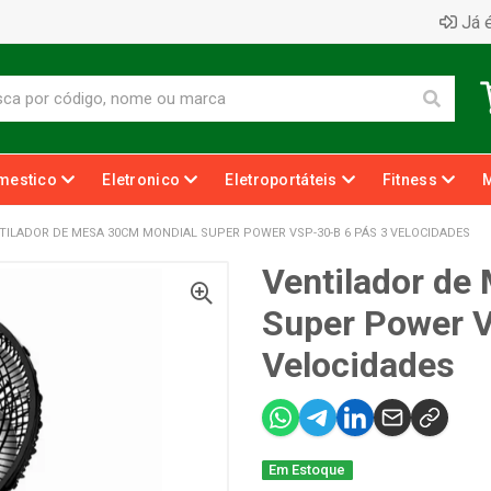
Já é
mestico
Eletronico
Eletroportáteis
Fitness
TILADOR DE MESA 30CM MONDIAL SUPER POWER VSP-30-B 6 PÁS 3 VELOCIDADES
Ventilador de
Super Power 
Velocidades
Em Estoque