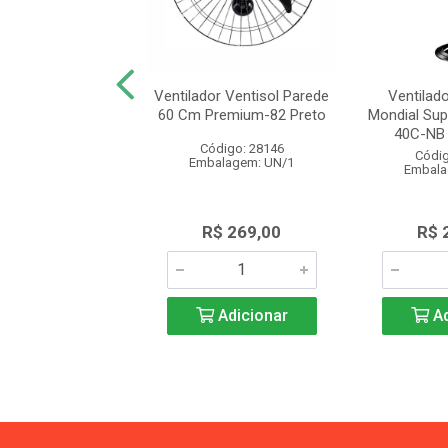
or De Coluna 40cm
Ventilador Ventisol Parede
Ventilad
treme 7, 7 Pás,
60 Cm Premium-82 Preto
Mondial Su
w Ve7c E...
40C-NB 
Código: 28146
digo: 28512
Códig
Embalagem: UN/1
alagem: UN/1
Embala
$ 405,00
R$ 269,00
R$ 
Adicionar
Adicionar
Ad