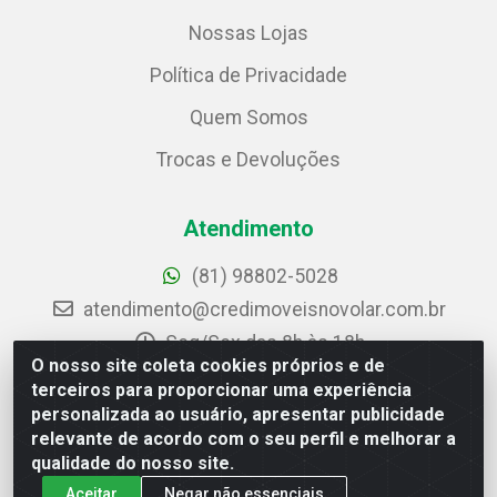
Nossas Lojas
Política de Privacidade
Quem Somos
Trocas e Devoluções
Atendimento
(81) 98802-5028
atendimento@credimoveisnovolar.com.br
Seg/Sex das 8h às 18h
Sáb das 8h às 12h
O nosso site coleta cookies próprios e de
terceiros para proporcionar uma experiência
Siga nosso perfil no Instagram
personalizada ao usuário, apresentar publicidade
Acesse nossa página no Facebook
relevante de acordo com o seu perfil e melhorar a
qualidade do nosso site.
Área do Representante
Aceitar
Negar não essenciais