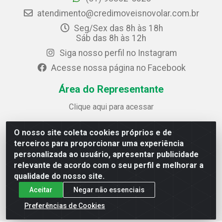
atendimento@credimoveisnovolar.com.br
Seg/Sex das 8h às 18h
Sáb das 8h às 12h
Siga nosso perfil no Instagram
Acesse nossa página no Facebook
Área do Representante
Clique aqui para acessar
O nosso site coleta cookies próprios e de
Credimóveis Novolar Ltda
terceiros para proporcionar uma experiência
Rua José Alves Bezerra, 430 - Prazeres - Jaboatão dos
personalizada ao usuário, apresentar publicidade
Guararapes / PE - CEP 54.325-610
relevante de acordo com o seu perfil e melhorar a
CNPJ: 09.930.165/0013-70
qualidade do nosso site.
Aceitar
Negar não essenciais
Preferências de Cookies